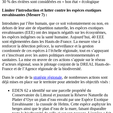
30 % des rivières sont considérées en « bon état » écologique
Limiter l’introduction et lutter contre les espèces exotiques
envahissantes (Mesure 7) :
Introduites par l’être humain, que ce soit volontairement ou non, en
dehors de leur aire de répartition naturelle, les espèces exotiques
envahissantes (EEE) ont des impacts négatifs sur les écosystèmes,
les espèces indigènes ou la santé humaine. Aujourd’hui, 40 EEE
sont réglementées dans les Hauts-de-France. La mesure vise à
renforcer la détection précoce, la surveillance et la gestion
coordonnée de ces espèces à l’échelle régionale, tout en s’appuyant
et s’inscrivant avec les autres politiques environnementales et
sanitaires. La mise en œuvre de ces actions s’appuie sur le réseau
d’acteurs régional, sous le pilotage conjoint de la DREAL Hauts-de-
France et de l’Agence régionale de la biodiversité.
Dans le cadre de la
stratégie régionale
, de nombreuses actions sont
déjà mises en place sur le territoire pour atteindre les objectifs visés :
EDEN 62 a identifié sur une parcelle propriété du
Conservatoire du Littoral et jouxtant la Réserve Naturelle du
Platier d’Oye un plan d’eau envahi par une Espèce Exotique
Envahissante : la crassule de Helms. Cette espèce asphyxie les
berges ainsi que le plan d’eau de la mare, faisant disparaître