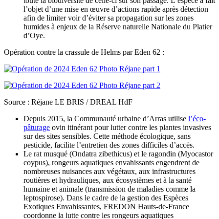
toute la biodiversité de celle-ci sur son passage. L’espèce a fait
l’objet d’une mise en œuvre d’actions rapide après détection
afin de limiter voir d’éviter sa propagation sur les zones
humides à enjeux de la Réserve naturelle Nationale du Platier
d’Oye.
Opération contre la crassule de Helms par Eden 62 :
Source : Réjane LE BRIS / DREAL HdF
Depuis 2015, la Communauté urbaine d’Arras utilise
l’éco-
pâturage
ovin itinérant pour lutter contre les plantes invasives
sur des sites sensibles. Cette méthode écologique, sans
pesticide, facilite l’entretien des zones difficiles d’accès.
Le rat musqué (Ondatra zibethicus) et le ragondin (Myocastor
coypus), rongeurs aquatiques envahissants engendrent de
nombreuses nuisances aux végétaux, aux infrastructures
routières et hydrauliques, aux écosystèmes et à la santé
humaine et animale (transmission de maladies comme la
leptospirose). Dans le cadre de la gestion des Espèces
Exotiques Envahissantes, FREDON Hauts-de-France
coordonne la lutte contre les rongeurs aquatiques