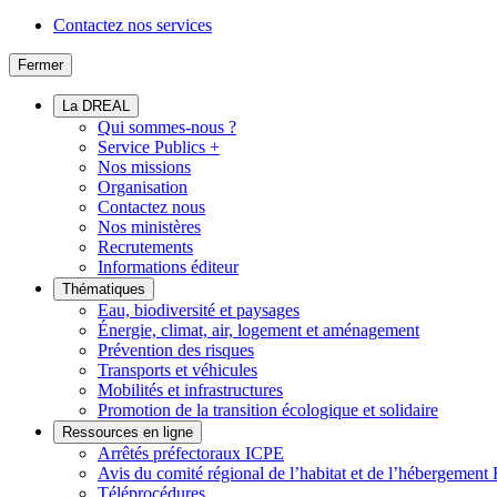
Contactez nos services
Fermer
La DREAL
Qui sommes-nous ?
Service Publics +
Nos missions
Organisation
Contactez nous
Nos ministères
Recrutements
Informations éditeur
Thématiques
Eau, biodiversité et paysages
Énergie, climat, air, logement et aménagement
Prévention des risques
Transports et véhicules
Mobilités et infrastructures
Promotion de la transition écologique et solidaire
Ressources en ligne
Arrêtés préfectoraux ICPE
Avis du comité régional de l’habitat et de l’hébergeme
Téléprocédures