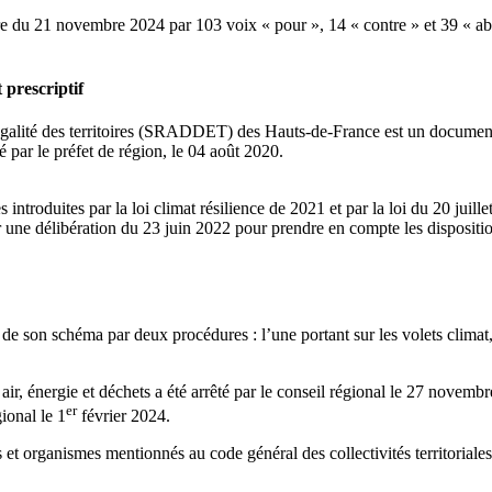
du 21 novembre 2024 par 103 voix « pour », 14 « contre » et 39 « abst
prescriptif
lité des territoires (SRADDET) des Hauts-de-France est un document st
é par le préfet de région, le 04 août 2020.
 introduites par la loi climat résilience de 2021 et par la loi du 20 j
 une délibération du 23 juin 2022 pour prendre en compte les disposition
 son schéma par deux procédures : l’une portant sur les volets climat, air
ir, énergie et déchets a été arrêté par le conseil régional le 27 nove
er
gional le 1
février 2024.
et organismes mentionnés au code général des collectivités territoriales,