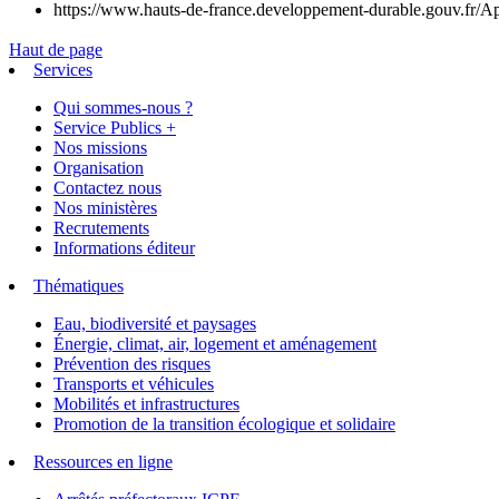
https://www.hauts-de-france.developpement-durable.gouv.fr/
Haut de page
Services
Qui sommes-nous ?
Service Publics +
Nos missions
Organisation
Contactez nous
Nos ministères
Recrutements
Informations éditeur
Thématiques
Eau, biodiversité et paysages
Énergie, climat, air, logement et aménagement
Prévention des risques
Transports et véhicules
Mobilités et infrastructures
Promotion de la transition écologique et solidaire
Ressources en ligne