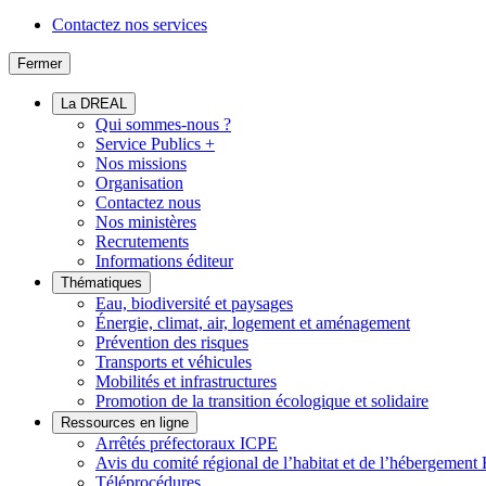
Contactez nos services
Fermer
La DREAL
Qui sommes-nous ?
Service Publics +
Nos missions
Organisation
Contactez nous
Nos ministères
Recrutements
Informations éditeur
Thématiques
Eau, biodiversité et paysages
Énergie, climat, air, logement et aménagement
Prévention des risques
Transports et véhicules
Mobilités et infrastructures
Promotion de la transition écologique et solidaire
Ressources en ligne
Arrêtés préfectoraux ICPE
Avis du comité régional de l’habitat et de l’hébergeme
Téléprocédures