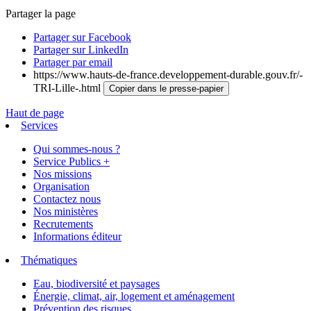
Partager la page
Partager sur Facebook
Partager sur LinkedIn
Partager par email
https://www.hauts-de-france.developpement-durable.gouv.fr/-
TRI-Lille-.html
Copier dans le presse-papier
Haut de page
Services
Qui sommes-nous ?
Service Publics +
Nos missions
Organisation
Contactez nous
Nos ministères
Recrutements
Informations éditeur
Thématiques
Eau, biodiversité et paysages
Énergie, climat, air, logement et aménagement
Prévention des risques