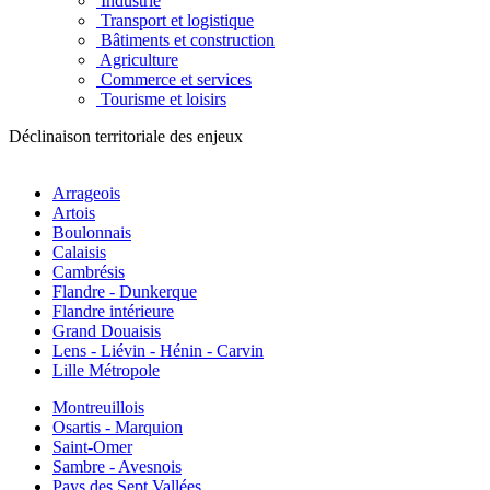
Industrie
Transport et logistique
Bâtiments et construction
Agriculture
Commerce et services
Tourisme et loisirs
Déclinaison territoriale des enjeux
Arrageois
Artois
Boulonnais
Calaisis
Cambrésis
Flandre - Dunkerque
Flandre intérieure
Grand Douaisis
Lens - Liévin - Hénin - Carvin
Lille Métropole
Montreuillois
Osartis - Marquion
Saint-Omer
Sambre - Avesnois
Pays des Sept Vallées