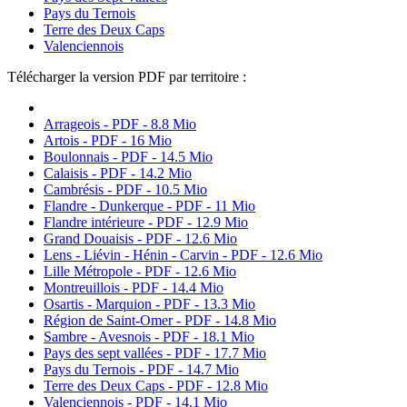
Pays du Ternois
Terre des Deux Caps
Valenciennois
Télécharger la version PDF par territoire :
Arrageois - PDF - 8.8 Mio
Artois - PDF - 16 Mio
Boulonnais - PDF - 14.5 Mio
Calaisis - PDF - 14.2 Mio
Cambrésis - PDF - 10.5 Mio
Flandre - Dunkerque - PDF - 11 Mio
Flandre intérieure - PDF - 12.9 Mio
Grand Douaisis - PDF - 12.6 Mio
Lens - Liévin - Hénin - Carvin - PDF - 12.6 Mio
Lille Métropole - PDF - 12.6 Mio
Montreuillois - PDF - 14.4 Mio
Osartis - Marquion - PDF - 13.3 Mio
Région de Saint-Omer - PDF - 14.8 Mio
Sambre - Avesnois - PDF - 18.1 Mio
Pays des sept vallées - PDF - 17.7 Mio
Pays du Ternois - PDF - 14.7 Mio
Terre des Deux Caps - PDF - 12.8 Mio
Valenciennois - PDF - 14.1 Mio