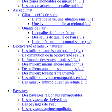
Des zones inondables de mieux en (…)
Les eaux marines : une qualité qui (…)
Air et climat
Climat et effet de serre
L’effet de serre, une situation sans (…)
Une évolution du climat régional (…)
Qualité de l’air
La qualité de l’air extérieur
Des seuils de qualité de l’air (…)
L’air intérieur : une connaissance (…)
Biodiversité et milieux naturels
Les milieux naturels : un potentiel (…)
La diminution de la biodiversité se (…)
Le littoral : des zones propices à (…)
Des milieux marins encore mal connus
Des milieux aquatiques et humides (…)
Des milieux forestiers fragmentés
Les milieux ouverts remarquables en (…)
Les milieux anthropiques : un refuge (…)
Paysages
Des paysages régionaux remarquables
Les paysages des belvédères
Les paysages de l’eau
Les paysages agrimétropolitains