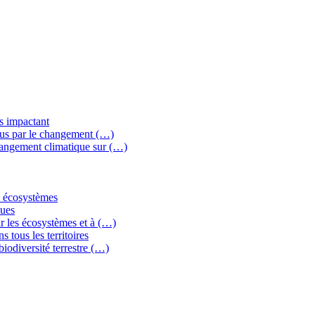
ns impactant
crus par le changement (…)
changement climatique sur (…)
es écosystèmes
ques
ar les écosystèmes et à (…)
s tous les territoires
biodiversité terrestre (…)