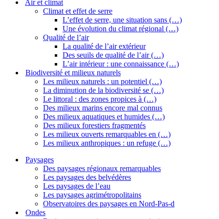
Air et climat
Climat et effet de serre
L’effet de serre, une situation sans (…)
Une évolution du climat régional (…)
Qualité de l’air
La qualité de l’air extérieur
Des seuils de qualité de l’air (…)
L’air intérieur : une connaissance (…)
Biodiversité et milieux naturels
Les milieux naturels : un potentiel (…)
La diminution de la biodiversité se (…)
Le littoral : des zones propices à (…)
Des milieux marins encore mal connus
Des milieux aquatiques et humides (…)
Des milieux forestiers fragmentés
Les milieux ouverts remarquables en (…)
Les milieux anthropiques : un refuge (…)
Paysages
Des paysages régionaux remarquables
Les paysages des belvédères
Les paysages de l’eau
Les paysages agrimétropolitains
Observatoires des paysages en Nord-Pas-d
Ondes