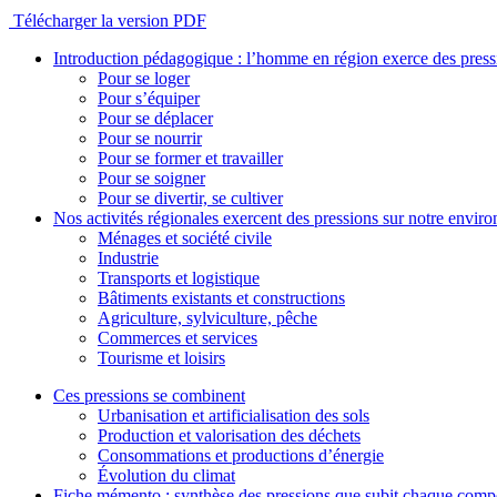
Télécharger la version PDF
Introduction pédagogique : l’homme en région exerce des pres
Pour se loger
Pour s’équiper
Pour se déplacer
Pour se nourrir
Pour se former et travailler
Pour se soigner
Pour se divertir, se cultiver
Nos activités régionales exercent des pressions sur notre envir
Ménages et société civile
Industrie
Transports et logistique
Bâtiments existants et constructions
Agriculture, sylviculture, pêche
Commerces et services
Tourisme et loisirs
Ces pressions se combinent
Urbanisation et artificialisation des sols
Production et valorisation des déchets
Consommations et productions d’énergie
Évolution du climat
Fiche mémento : synthèse des pressions que subit chaque comp