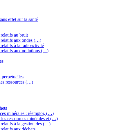
ns effet sur la santé
elatifs au bruit
relatifs aux ondes (…)
latifs à la radioactivité
relatifs aux pollutions (…)
es
 perpétuelles
 des ressources (…)
hets
ces minérales : réemploi, (…)
les ressources minérales et (…)
elatifs à la gestion des (…)
relatifs aux déchets