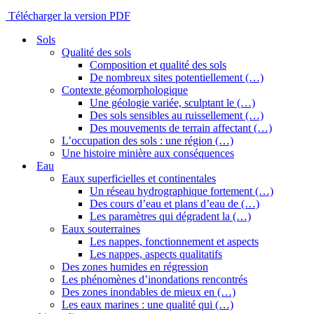
Télécharger la version PDF
Sols
Qualité des sols
Composition et qualité des sols
De nombreux sites potentiellement (…)
Contexte géomorphologique
Une géologie variée, sculptant le (…)
Des sols sensibles au ruissellement (…)
Des mouvements de terrain affectant (…)
L’occupation des sols : une région (…)
Une histoire minière aux conséquences
Eau
Eaux superficielles et continentales
Un réseau hydrographique fortement (…)
Des cours d’eau et plans d’eau de (…)
Les paramètres qui dégradent la (…)
Eaux souterraines
Les nappes, fonctionnement et aspects
Les nappes, aspects qualitatifs
Des zones humides en régression
Les phénomènes d’inondations rencontrés
Des zones inondables de mieux en (…)
Les eaux marines : une qualité qui (…)