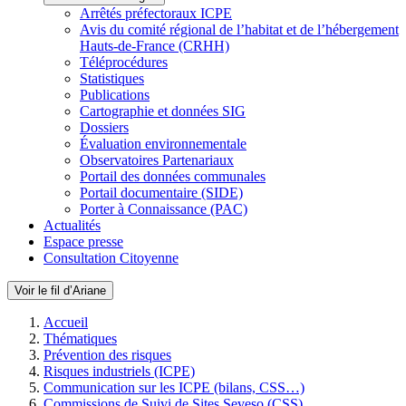
Arrêtés préfectoraux ICPE
Avis du comité régional de l’habitat et de l’hébergement
Hauts-de-France (CRHH)
Téléprocédures
Statistiques
Publications
Cartographie et données SIG
Dossiers
Évaluation environnementale
Observatoires Partenariaux
Portail des données communales
Portail documentaire (SIDE)
Porter à Connaissance (PAC)
Actualités
Espace presse
Consultation Citoyenne
Voir le fil d’Ariane
Accueil
Thématiques
Prévention des risques
Risques industriels (ICPE)
Communication sur les ICPE (bilans, CSS…)
Commissions de Suivi de Sites Seveso (CSS)