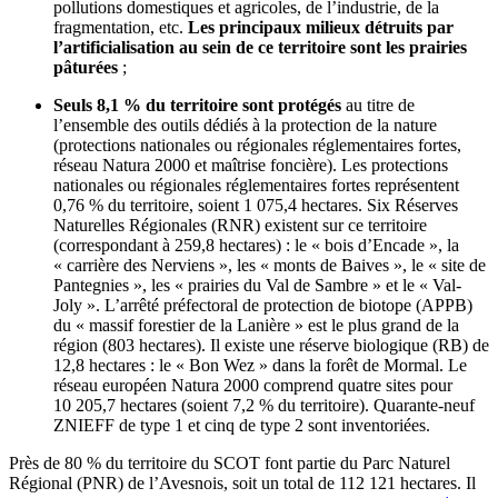
pollutions domestiques et agricoles, de l’industrie, de la
fragmentation, etc.
Les principaux milieux détruits par
l’artificialisation au sein de ce territoire sont les prairies
pâturées
;
Seuls 8,1 % du territoire sont protégés
au titre de
l’ensemble des outils dédiés à la protection de la nature
(protections nationales ou régionales réglementaires fortes,
réseau Natura 2000 et maîtrise foncière). Les protections
nationales ou régionales réglementaires fortes représentent
0,76 % du territoire, soient 1 075,4 hectares. Six Réserves
Naturelles Régionales (RNR) existent sur ce territoire
(correspondant à 259,8 hectares) : le « bois d’Encade », la
« carrière des Nerviens », les « monts de Baives », le « site de
Pantegnies », les « prairies du Val de Sambre » et le « Val-
Joly ». L’arrêté préfectoral de protection de biotope (APPB)
du « massif forestier de la Lanière » est le plus grand de la
région (803 hectares). Il existe une réserve biologique (RB) de
12,8 hectares : le « Bon Wez » dans la forêt de Mormal. Le
réseau européen Natura 2000 comprend quatre sites pour
10 205,7 hectares (soient 7,2 % du territoire). Quarante-neuf
ZNIEFF de type 1 et cinq de type 2 sont inventoriées.
Près de 80 % du territoire du SCOT font partie du Parc Naturel
Régional (PNR) de l’Avesnois, soit un total de 112 121 hectares. Il