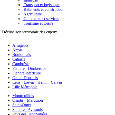
Industrie
Transport et logistique
Bâtiments et construction
Agriculture
Commerce et services
Tourisme et loisirs
Déclinaison territoriale des enjeux
Arrageois
Artois
Boulonnais
Calaisis
Cambrésis
Flandre - Dunkerque
Flandre intérieure
Grand Douaisis
Lens - Liévin - Hénin - Carvin
Lille Métropole
Montreuillois
Osartis - Marquion
Saint-Omer
Sambre - Avesnois
Pays des Sept Vallées