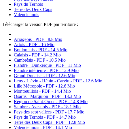
Pays du Ternois
Terre des Deux Caps
Valenciennois
Télécharger la version PDF par territoire :
Arrageois - PDF - 8.8 Mio
Artois - PDF - 16 Mio
Boulonnais - PDF - 14.5 Mio
Calaisis - PDF - 14.2 Mio
Cambrésis - PDF - 10.5 Mio
Flandre - Dunkerque - PDF - 11 Mio
Flandre intérieure - PDF - 12.9 Mio
Grand Douaisis - PDF - 12.6 Mio
Lens - Liévin - Hénin - Carvin - PDF - 12.6 Mio
Lille Métropole - PDF - 12.6 Mio
Montreuillois - PDF - 14.4 Mio
Osartis - Marquion - PDF - 13.3 Mio
Région de Saint-Omer - PDF - 14.8 Mio
Sambre - Avesnois - PDF - 18.1 Mio
Pays des sept vallées - PDF - 17.7 Mio
Pays du Ternois - PDF - 14.7 Mio
Terre des Deux Caps - PDF - 12.8 Mio
Valenciennois - PDF - 14.1 Mio