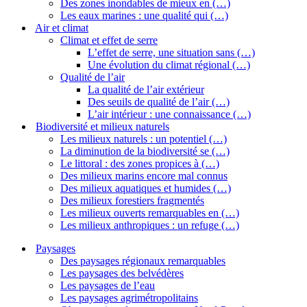
Des zones inondables de mieux en (…)
Les eaux marines : une qualité qui (…)
Air et climat
Climat et effet de serre
L’effet de serre, une situation sans (…)
Une évolution du climat régional (…)
Qualité de l’air
La qualité de l’air extérieur
Des seuils de qualité de l’air (…)
L’air intérieur : une connaissance (…)
Biodiversité et milieux naturels
Les milieux naturels : un potentiel (…)
La diminution de la biodiversité se (…)
Le littoral : des zones propices à (…)
Des milieux marins encore mal connus
Des milieux aquatiques et humides (…)
Des milieux forestiers fragmentés
Les milieux ouverts remarquables en (…)
Les milieux anthropiques : un refuge (…)
Paysages
Des paysages régionaux remarquables
Les paysages des belvédères
Les paysages de l’eau
Les paysages agrimétropolitains