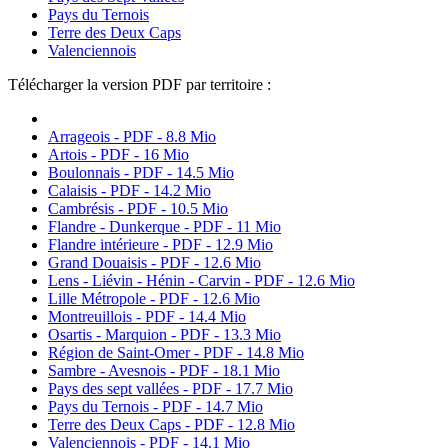
Pays du Ternois
Terre des Deux Caps
Valenciennois
Télécharger la version PDF par territoire :
Arrageois - PDF - 8.8 Mio
Artois - PDF - 16 Mio
Boulonnais - PDF - 14.5 Mio
Calaisis - PDF - 14.2 Mio
Cambrésis - PDF - 10.5 Mio
Flandre - Dunkerque - PDF - 11 Mio
Flandre intérieure - PDF - 12.9 Mio
Grand Douaisis - PDF - 12.6 Mio
Lens - Liévin - Hénin - Carvin - PDF - 12.6 Mio
Lille Métropole - PDF - 12.6 Mio
Montreuillois - PDF - 14.4 Mio
Osartis - Marquion - PDF - 13.3 Mio
Région de Saint-Omer - PDF - 14.8 Mio
Sambre - Avesnois - PDF - 18.1 Mio
Pays des sept vallées - PDF - 17.7 Mio
Pays du Ternois - PDF - 14.7 Mio
Terre des Deux Caps - PDF - 12.8 Mio
Valenciennois - PDF - 14.1 Mio