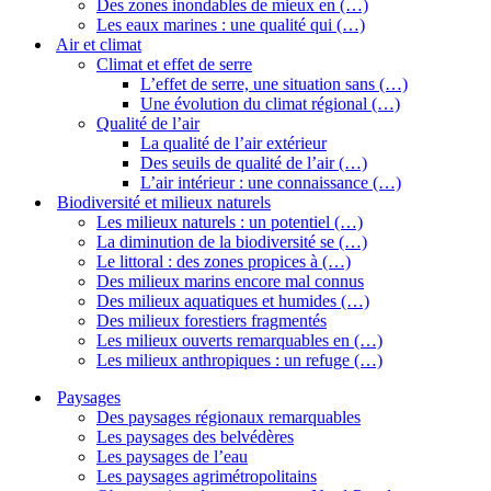
Des zones inondables de mieux en (…)
Les eaux marines : une qualité qui (…)
Air et climat
Climat et effet de serre
L’effet de serre, une situation sans (…)
Une évolution du climat régional (…)
Qualité de l’air
La qualité de l’air extérieur
Des seuils de qualité de l’air (…)
L’air intérieur : une connaissance (…)
Biodiversité et milieux naturels
Les milieux naturels : un potentiel (…)
La diminution de la biodiversité se (…)
Le littoral : des zones propices à (…)
Des milieux marins encore mal connus
Des milieux aquatiques et humides (…)
Des milieux forestiers fragmentés
Les milieux ouverts remarquables en (…)
Les milieux anthropiques : un refuge (…)
Paysages
Des paysages régionaux remarquables
Les paysages des belvédères
Les paysages de l’eau
Les paysages agrimétropolitains