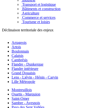
Industrie
Transport et logistique
Bâtiments et construction
Agriculture
Commerce et services
Tourisme et loisirs
Déclinaison territoriale des enjeux
Arrageois
Artois
Boulonnais
Calaisis
Cambrésis
Flandre - Dunkerque
Flandre intérieure
Grand Douaisis
Lens - Liévin - Hénin - Carvin
Lille Métropole
Montreuillois
Osartis - Marquion
Saint-Omer
Sambre - Avesnois
Pays des Sept Vallées