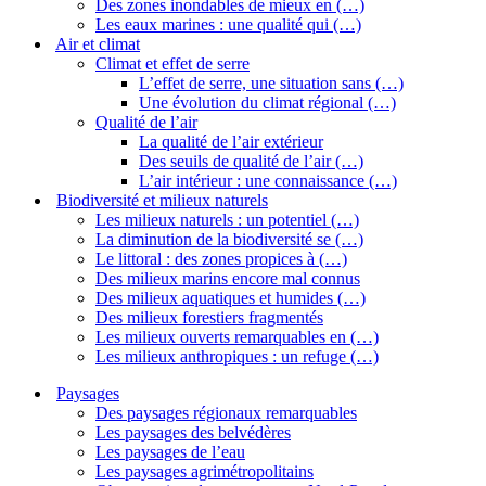
Des zones inondables de mieux en (…)
Les eaux marines : une qualité qui (…)
Air et climat
Climat et effet de serre
L’effet de serre, une situation sans (…)
Une évolution du climat régional (…)
Qualité de l’air
La qualité de l’air extérieur
Des seuils de qualité de l’air (…)
L’air intérieur : une connaissance (…)
Biodiversité et milieux naturels
Les milieux naturels : un potentiel (…)
La diminution de la biodiversité se (…)
Le littoral : des zones propices à (…)
Des milieux marins encore mal connus
Des milieux aquatiques et humides (…)
Des milieux forestiers fragmentés
Les milieux ouverts remarquables en (…)
Les milieux anthropiques : un refuge (…)
Paysages
Des paysages régionaux remarquables
Les paysages des belvédères
Les paysages de l’eau
Les paysages agrimétropolitains