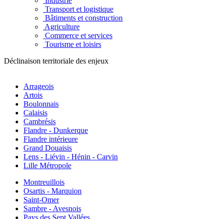
Industrie
Transport et logistique
Bâtiments et construction
Agriculture
Commerce et services
Tourisme et loisirs
Déclinaison territoriale des enjeux
Arrageois
Artois
Boulonnais
Calaisis
Cambrésis
Flandre - Dunkerque
Flandre intérieure
Grand Douaisis
Lens - Liévin - Hénin - Carvin
Lille Métropole
Montreuillois
Osartis - Marquion
Saint-Omer
Sambre - Avesnois
Pays des Sept Vallées