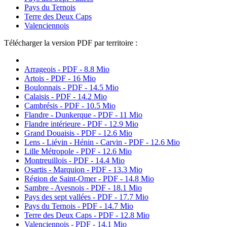
Pays du Ternois
Terre des Deux Caps
Valenciennois
Télécharger la version PDF par territoire :
Arrageois - PDF - 8.8 Mio
Artois - PDF - 16 Mio
Boulonnais - PDF - 14.5 Mio
Calaisis - PDF - 14.2 Mio
Cambrésis - PDF - 10.5 Mio
Flandre - Dunkerque - PDF - 11 Mio
Flandre intérieure - PDF - 12.9 Mio
Grand Douaisis - PDF - 12.6 Mio
Lens - Liévin - Hénin - Carvin - PDF - 12.6 Mio
Lille Métropole - PDF - 12.6 Mio
Montreuillois - PDF - 14.4 Mio
Osartis - Marquion - PDF - 13.3 Mio
Région de Saint-Omer - PDF - 14.8 Mio
Sambre - Avesnois - PDF - 18.1 Mio
Pays des sept vallées - PDF - 17.7 Mio
Pays du Ternois - PDF - 14.7 Mio
Terre des Deux Caps - PDF - 12.8 Mio
Valenciennois - PDF - 14.1 Mio