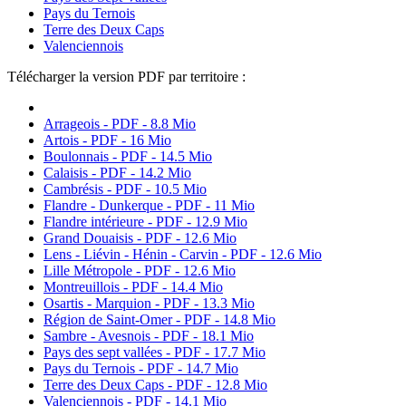
Pays du Ternois
Terre des Deux Caps
Valenciennois
Télécharger la version PDF par territoire :
Arrageois - PDF - 8.8 Mio
Artois - PDF - 16 Mio
Boulonnais - PDF - 14.5 Mio
Calaisis - PDF - 14.2 Mio
Cambrésis - PDF - 10.5 Mio
Flandre - Dunkerque - PDF - 11 Mio
Flandre intérieure - PDF - 12.9 Mio
Grand Douaisis - PDF - 12.6 Mio
Lens - Liévin - Hénin - Carvin - PDF - 12.6 Mio
Lille Métropole - PDF - 12.6 Mio
Montreuillois - PDF - 14.4 Mio
Osartis - Marquion - PDF - 13.3 Mio
Région de Saint-Omer - PDF - 14.8 Mio
Sambre - Avesnois - PDF - 18.1 Mio
Pays des sept vallées - PDF - 17.7 Mio
Pays du Ternois - PDF - 14.7 Mio
Terre des Deux Caps - PDF - 12.8 Mio
Valenciennois - PDF - 14.1 Mio