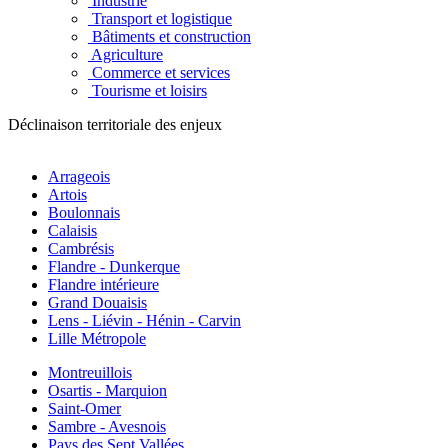
Industrie
Transport et logistique
Bâtiments et construction
Agriculture
Commerce et services
Tourisme et loisirs
Déclinaison territoriale des enjeux
Arrageois
Artois
Boulonnais
Calaisis
Cambrésis
Flandre - Dunkerque
Flandre intérieure
Grand Douaisis
Lens - Liévin - Hénin - Carvin
Lille Métropole
Montreuillois
Osartis - Marquion
Saint-Omer
Sambre - Avesnois
Pays des Sept Vallées