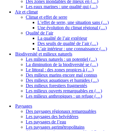
Des zones inondables de mieux en (…)
Les eaux marines : une qualité qui (…)
Air et climat
Climat et effet de serre
L’effet de serre, une situation sans (…)
Une évolution du climat régional (…)
Qualité de l’air
La qualité de l’air extérieur
Des seuils de qualité de l’air (…)
L’air intérieur : une connaissance (…)
Biodiversité et milieux naturels
Les milieux naturels : un potentiel (…)
La diminution de la biodiversité se (…)
Le littoral : des zones propices à (…)
Des milieux marins encore mal connus
Des milieux aquatiques et humides (…)
Des milieux forestiers fragmentés
Les milieux ouverts remarquables en (…)
Les milieux anthropiques : un refuge (…)
Paysages
Des paysages régionaux remarquables
Les paysages des belvédères
Les paysages de l’eau
Les paysages agrimétropolitains