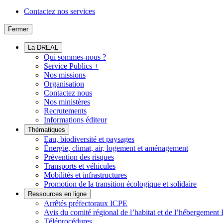
Contactez nos services
Fermer
La DREAL
Qui sommes-nous ?
Service Publics +
Nos missions
Organisation
Contactez nous
Nos ministères
Recrutements
Informations éditeur
Thématiques
Eau, biodiversité et paysages
Énergie, climat, air, logement et aménagement
Prévention des risques
Transports et véhicules
Mobilités et infrastructures
Promotion de la transition écologique et solidaire
Ressources en ligne
Arrêtés préfectoraux ICPE
Avis du comité régional de l’habitat et de l’hébergeme
Téléprocédures