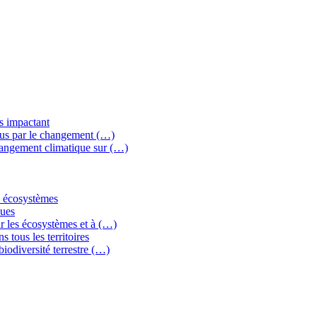
ns impactant
crus par le changement (…)
changement climatique sur (…)
es écosystèmes
ques
ar les écosystèmes et à (…)
s tous les territoires
biodiversité terrestre (…)