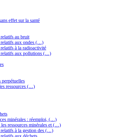
ns effet sur la santé
elatifs au bruit
relatifs aux ondes (…)
latifs à la radioactivité
relatifs aux pollutions (…)
es
 perpétuelles
 des ressources (…)
hets
ces minérales : réemploi, (…)
les ressources minérales et (…)
elatifs à la gestion des (…)
relatifs aux déchets