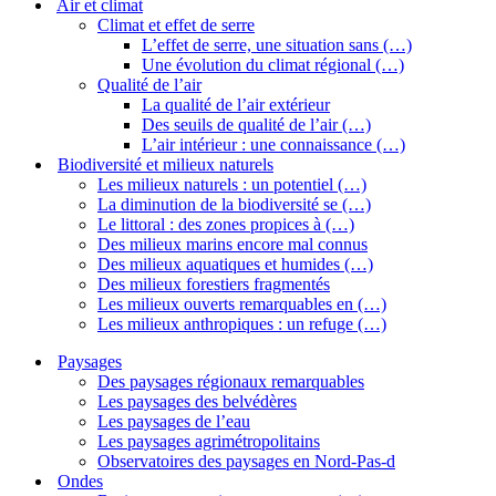
Air et climat
Climat et effet de serre
L’effet de serre, une situation sans (…)
Une évolution du climat régional (…)
Qualité de l’air
La qualité de l’air extérieur
Des seuils de qualité de l’air (…)
L’air intérieur : une connaissance (…)
Biodiversité et milieux naturels
Les milieux naturels : un potentiel (…)
La diminution de la biodiversité se (…)
Le littoral : des zones propices à (…)
Des milieux marins encore mal connus
Des milieux aquatiques et humides (…)
Des milieux forestiers fragmentés
Les milieux ouverts remarquables en (…)
Les milieux anthropiques : un refuge (…)
Paysages
Des paysages régionaux remarquables
Les paysages des belvédères
Les paysages de l’eau
Les paysages agrimétropolitains
Observatoires des paysages en Nord-Pas-d
Ondes