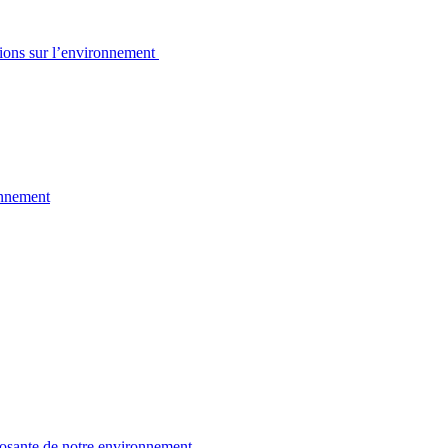
sions sur l’environnement
onnement
osante de notre environnement