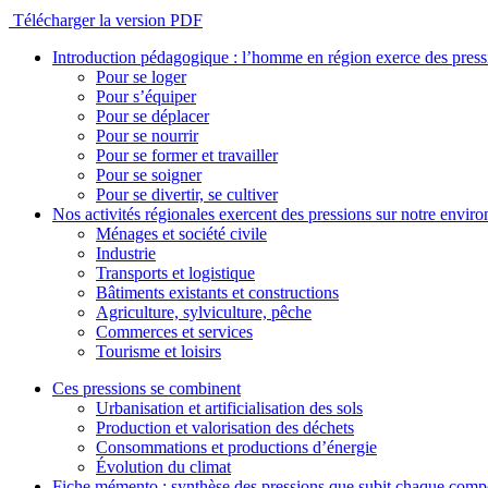
Télécharger la version PDF
Introduction pédagogique : l’homme en région exerce des pres
Pour se loger
Pour s’équiper
Pour se déplacer
Pour se nourrir
Pour se former et travailler
Pour se soigner
Pour se divertir, se cultiver
Nos activités régionales exercent des pressions sur notre envir
Ménages et société civile
Industrie
Transports et logistique
Bâtiments existants et constructions
Agriculture, sylviculture, pêche
Commerces et services
Tourisme et loisirs
Ces pressions se combinent
Urbanisation et artificialisation des sols
Production et valorisation des déchets
Consommations et productions d’énergie
Évolution du climat
Fiche mémento : synthèse des pressions que subit chaque comp