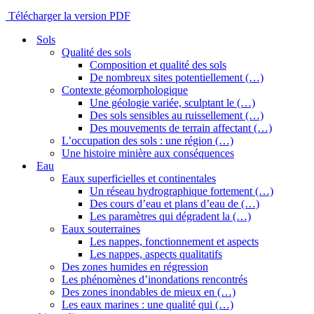
Télécharger la version PDF
Sols
Qualité des sols
Composition et qualité des sols
De nombreux sites potentiellement (…)
Contexte géomorphologique
Une géologie variée, sculptant le (…)
Des sols sensibles au ruissellement (…)
Des mouvements de terrain affectant (…)
L’occupation des sols : une région (…)
Une histoire minière aux conséquences
Eau
Eaux superficielles et continentales
Un réseau hydrographique fortement (…)
Des cours d’eau et plans d’eau de (…)
Les paramètres qui dégradent la (…)
Eaux souterraines
Les nappes, fonctionnement et aspects
Les nappes, aspects qualitatifs
Des zones humides en régression
Les phénomènes d’inondations rencontrés
Des zones inondables de mieux en (…)
Les eaux marines : une qualité qui (…)