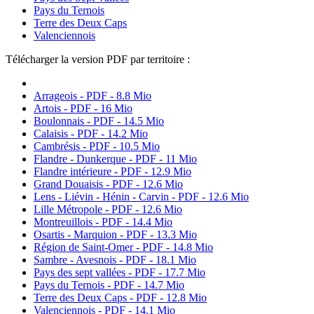
Pays du Ternois
Terre des Deux Caps
Valenciennois
Télécharger la version PDF par territoire :
Arrageois - PDF - 8.8 Mio
Artois - PDF - 16 Mio
Boulonnais - PDF - 14.5 Mio
Calaisis - PDF - 14.2 Mio
Cambrésis - PDF - 10.5 Mio
Flandre - Dunkerque - PDF - 11 Mio
Flandre intérieure - PDF - 12.9 Mio
Grand Douaisis - PDF - 12.6 Mio
Lens - Liévin - Hénin - Carvin - PDF - 12.6 Mio
Lille Métropole - PDF - 12.6 Mio
Montreuillois - PDF - 14.4 Mio
Osartis - Marquion - PDF - 13.3 Mio
Région de Saint-Omer - PDF - 14.8 Mio
Sambre - Avesnois - PDF - 18.1 Mio
Pays des sept vallées - PDF - 17.7 Mio
Pays du Ternois - PDF - 14.7 Mio
Terre des Deux Caps - PDF - 12.8 Mio
Valenciennois - PDF - 14.1 Mio