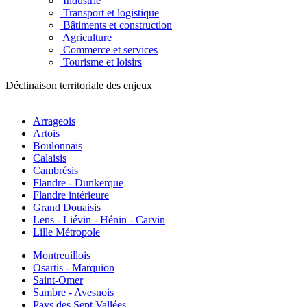
Industrie
Transport et logistique
Bâtiments et construction
Agriculture
Commerce et services
Tourisme et loisirs
Déclinaison territoriale des enjeux
Arrageois
Artois
Boulonnais
Calaisis
Cambrésis
Flandre - Dunkerque
Flandre intérieure
Grand Douaisis
Lens - Liévin - Hénin - Carvin
Lille Métropole
Montreuillois
Osartis - Marquion
Saint-Omer
Sambre - Avesnois
Pays des Sept Vallées