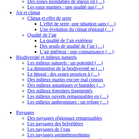
Des zones inondables de mieux en (…)
Les eaux marines : une qualité qui (…)
Air et climat
Climat et effet de serre
L’effet de serre, une situation sans (…)
Une évolution du climat régional (…)
Qualité de l’air
La qualité de l’air extérieur
Des seuils de qualité de l’air (…)
L’air intérieur : une connaissance (…)
Biodiversité et milieux naturels
Les milieux naturels : un potentiel (…)
La diminution de la biodiversité se (…)
Le littoral : des zones propices à (…)
Des milieux marins encore mal connus
Des milieux aquatiques et humides (…)
Des milieux forestiers fragmentés
Les milieux ouverts remarquables en (…)
Les milieux anthropiques : un refuge (…)
Paysages
Des paysages régionaux remarquables
Les paysages des belvédères
Les paysages de l’eau
Les paysages agrimétropolitains