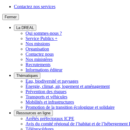
Contactez nos services
Fermer
La DREAL
Qui sommes-nous ?
Service Publics +
Nos missions
Organisation
Contactez nous
Nos ministères
Recrutements
Informations éditeur
Thématiques
Eau, biodiversité et paysages
Énergie, climat, air, logement et aménagement
Prévention des risques
Transports et véhicules
Mobilités et infrastructures
Promotion de la transition écologique et solidaire
Ressources en ligne
Arrêtés préfectoraux ICPE
Avis du comité régional de l’habitat et de l’hébergeme
Téléprocédures