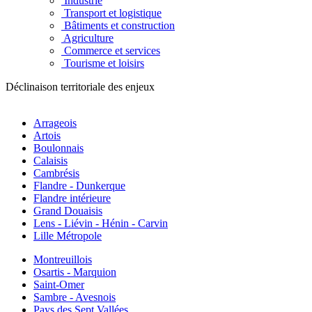
Industrie
Transport et logistique
Bâtiments et construction
Agriculture
Commerce et services
Tourisme et loisirs
Déclinaison territoriale des enjeux
Arrageois
Artois
Boulonnais
Calaisis
Cambrésis
Flandre - Dunkerque
Flandre intérieure
Grand Douaisis
Lens - Liévin - Hénin - Carvin
Lille Métropole
Montreuillois
Osartis - Marquion
Saint-Omer
Sambre - Avesnois
Pays des Sept Vallées