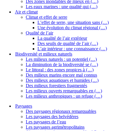
Des zones inondables de mieux en (…)
Les eaux marines : une qualité qui (…)
Air et climat
Climat et effet de serre
L’effet de serre, une situation sans (…)
Une évolution du climat régional (…)
Qualité de l’air
La qualité de l’air extérieur
Des seuils de qualité de l’air (…)
L’air intérieur : une connaissance (…)
Biodiversité et milieux naturels
Les milieux naturels : un potentiel (…)
La diminution de la biodiversité se (…)
Le littoral : des zones propices à (…)
Des milieux marins encore mal connus
Des milieux aquatiques et humides (…)
Des milieux forestiers fragmentés
Les milieux ouverts remarquables en (…)
Les milieux anthropiques : un refuge (…)
Paysages
Des paysages régionaux remarquables
Les paysages des belvédères
Les paysages de l’eau
Les paysages agrimétropolitains