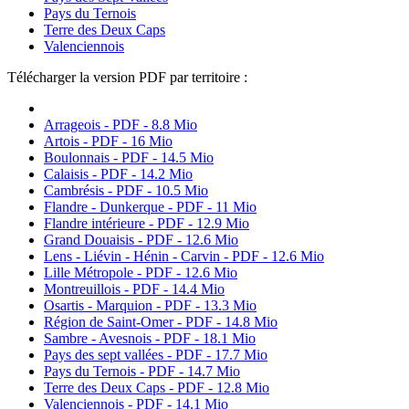
Pays du Ternois
Terre des Deux Caps
Valenciennois
Télécharger la version PDF par territoire :
Arrageois - PDF - 8.8 Mio
Artois - PDF - 16 Mio
Boulonnais - PDF - 14.5 Mio
Calaisis - PDF - 14.2 Mio
Cambrésis - PDF - 10.5 Mio
Flandre - Dunkerque - PDF - 11 Mio
Flandre intérieure - PDF - 12.9 Mio
Grand Douaisis - PDF - 12.6 Mio
Lens - Liévin - Hénin - Carvin - PDF - 12.6 Mio
Lille Métropole - PDF - 12.6 Mio
Montreuillois - PDF - 14.4 Mio
Osartis - Marquion - PDF - 13.3 Mio
Région de Saint-Omer - PDF - 14.8 Mio
Sambre - Avesnois - PDF - 18.1 Mio
Pays des sept vallées - PDF - 17.7 Mio
Pays du Ternois - PDF - 14.7 Mio
Terre des Deux Caps - PDF - 12.8 Mio
Valenciennois - PDF - 14.1 Mio