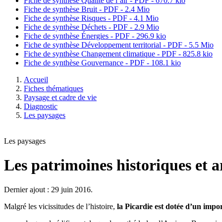
Fiche de synthèse Qualité de l’air - PDF - 670.7 kio
Fiche de synthèse Bruit - PDF - 2.4 Mio
Fiche de synthèse Risques - PDF - 4.1 Mio
Fiche de synthèse Déchets - PDF - 2.9 Mio
Fiche de synthèse Énergies - PDF - 296.9 kio
Fiche de synthèse Développement territorial - PDF - 5.5 Mio
Fiche de synthèse Changement climatique - PDF - 825.8 kio
Fiche de synthèse Gouvernance - PDF - 108.1 kio
Accueil
Fiches thématiques
Paysage et cadre de vie
Diagnostic
Les paysages
Les paysages
Les patrimoines historiques et 
Dernier ajout : 29 juin 2016.
Malgré les vicissitudes de l’histoire,
la Picardie est dotée d’un impo