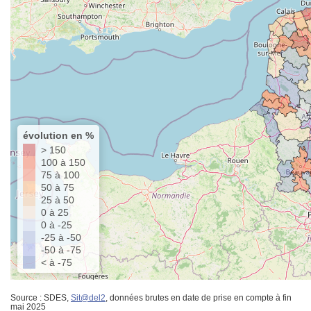
évolution en %
> 150
100 à 150
75 à 100
50 à 75
25 à 50
0 à 25
0 à -25
-25 à -50
-50 à -75
< à -75
Source : SDES,
Sit@del2
, données brutes en date de prise en compte à fin
mai 2025