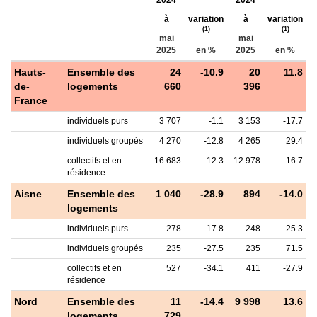
2024
2024
à
variation
à
variation
(1)
(1)
mai
mai
2025
en %
2025
en %
Hauts-
Ensemble des
24
-10.9
20
11.8
de-
logements
660
396
France
individuels purs
3 707
-1.1
3 153
-17.7
individuels groupés
4 270
-12.8
4 265
29.4
collectifs et en
16 683
-12.3
12 978
16.7
résidence
Aisne
Ensemble des
1 040
-28.9
894
-14.0
logements
individuels purs
278
-17.8
248
-25.3
individuels groupés
235
-27.5
235
71.5
collectifs et en
527
-34.1
411
-27.9
résidence
Nord
Ensemble des
11
-14.4
9 998
13.6
logements
729