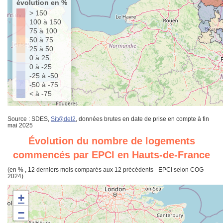
évolution en %
> 150
100 à 150
75 à 100
50 à 75
25 à 50
0 à 25
0 à -25
-25 à -50
-50 à -75
< à -75
Source : SDES,
Sit@del2
, données brutes en date de prise en compte à fin
mai 2025
Évolution du nombre de logements
commencés par EPCI en Hauts-de-France
(en % , 12 derniers mois comparés aux 12 précédents - EPCI selon COG
2024)
+
−