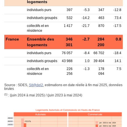
logements
individuels purs
397
-5.3
347
-12.8
individuels groupés
532
-14.2
463
73.4
collectifs et en
1 417
-21.7
870
-17.5
résidence
France
Ensemble des
346
-2.7
284
0.8
logements
301
200
individuels purs
76 057
-8.4
66 702
-18.4
individuels groupés
43 988
1.0
39 404
14.1
collectifs et en
226
-1.3
178
7.5
résidence
256
094
Source : SDES,
Sit@del2
, estimations en date réelle à fin mai 2025, données
brutes
(1)
: (juin 2024 à mai 2025) / (juin 2023 à mai 2024)