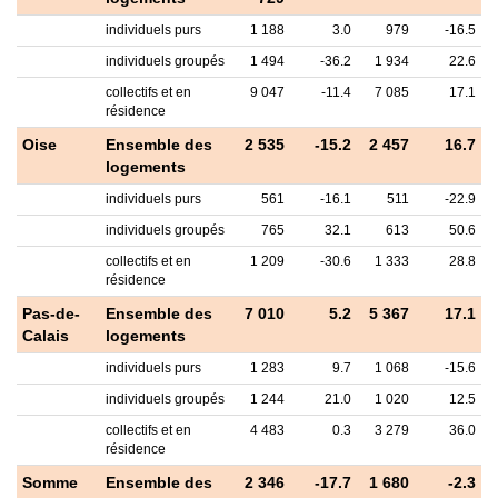
individuels purs
1 188
3.0
979
-16.5
individuels groupés
1 494
-36.2
1 934
22.6
collectifs et en
9 047
-11.4
7 085
17.1
résidence
Oise
Ensemble des
2 535
-15.2
2 457
16.7
logements
individuels purs
561
-16.1
511
-22.9
individuels groupés
765
32.1
613
50.6
collectifs et en
1 209
-30.6
1 333
28.8
résidence
Pas-de-
Ensemble des
7 010
5.2
5 367
17.1
Calais
logements
individuels purs
1 283
9.7
1 068
-15.6
individuels groupés
1 244
21.0
1 020
12.5
collectifs et en
4 483
0.3
3 279
36.0
résidence
Somme
Ensemble des
2 346
-17.7
1 680
-2.3