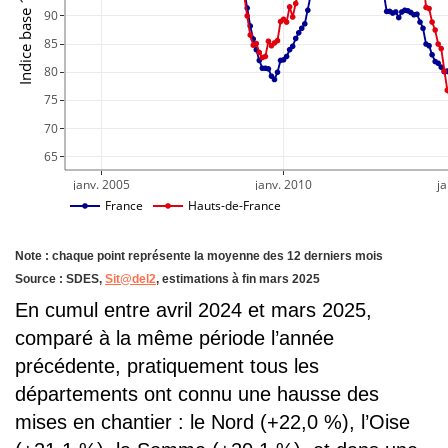
90
85
80
75
70
65
janv. 2005
janv. 2010
ja
France
Hauts-de-France
Note : chaque point représente la moyenne des 12 derniers mois
Source : SDES,
Sit@del2
, estimations à fin mars 2025
En cumul entre avril 2024 et mars 2025,
comparé à la même période l’année
précédente, pratiquement tous les
départements ont connu une hausse des
mises en chantier : le Nord (+22,0 %), l’Oise