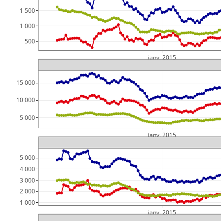
1 500
1 000
  500
janv. 2015
15 000
10 000
 5 000
janv. 2015
5 000
4 000
3 000
2 000
1 000
janv. 2015