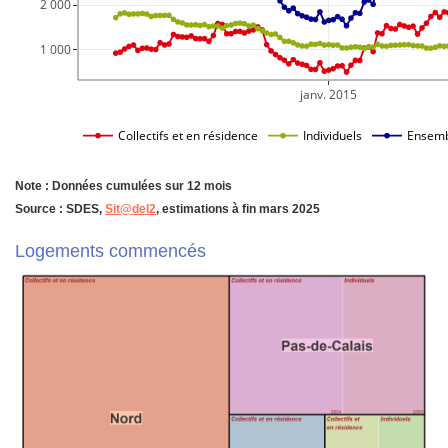
2 000
1 000
janv. 2015
Collectifs et en résidence
Individuels
Ensemb
Note : Données cumulées sur 12 mois
Source : SDES,
Sit@del2
, estimations à fin mars 2025
Logements commencés