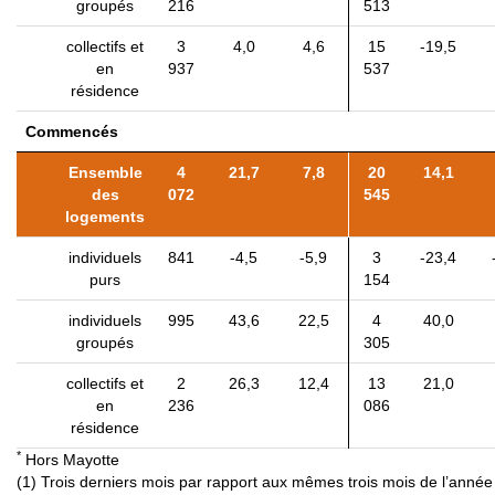
groupés
216
513
collectifs et
3
4,0
4,6
15
-19,5
en
937
537
résidence
Commencés
Ensemble
4
21,7
7,8
20
14,1
des
072
545
logements
individuels
841
-4,5
-5,9
3
-23,4
purs
154
individuels
995
43,6
22,5
4
40,0
groupés
305
collectifs et
2
26,3
12,4
13
21,0
en
236
086
résidence
*
Hors Mayotte
(1) Trois derniers mois par rapport aux mêmes trois mois de l’année