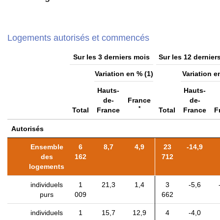
Logements autorisés et commencés
Sur les 3 derniers mois
Sur les 12 dernier
Variation en % (1)
Variation e
Hauts-
Hauts-
de-
France
de-
*
Total
France
Total
France
F
Autorisés
Ensemble
6
8,7
4,9
23
-14,9
des
162
712
logements
individuels
1
21,3
1,4
3
-5,6
purs
009
662
individuels
1
15,7
12,9
4
-4,0