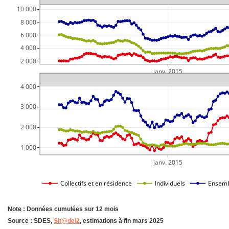
10 000
 8 000
 6 000
 4 000
 2 000
janv. 2015
4 000
3 000
2 000
1 000
janv. 2015
Collectifs et en résidence
Individuels
Ensemb
Note : Données cumulées sur 12 mois
Source : SDES,
Sit@del2
, estimations à fin mars 2025