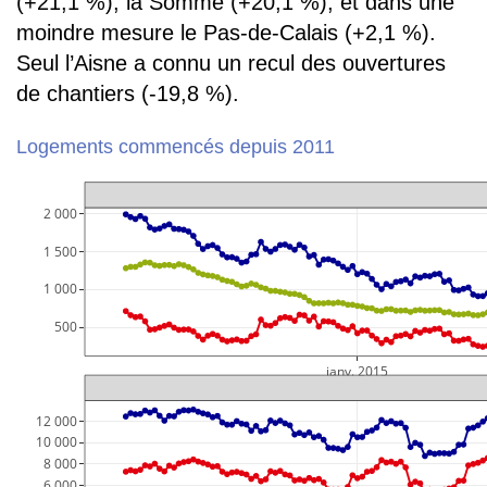
(+21,1 %), la Somme (+20,1 %), et dans une
moindre mesure le Pas-de-Calais (+2,1 %).
Seul l’Aisne a connu un recul des ouvertures
de chantiers (-19,8 %).
Logements commencés depuis 2011
2 000
1 500
1 000
  500
janv. 2015
12 000
10 000
 8 000
 6 000