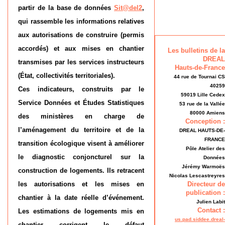
partir de la base de données
Sit@del2
,
qui rassemble les informations relatives
aux autorisations de construire (permis
accordés) et aux mises en chantier
Les bulletins de la
DREAL
transmises par les services instructeurs
Hauts-de-France
(État, collectivités territoriales).
44 rue de Tournai CS
40259
Ces indicateurs, construits par le
59019 Lille Cedex
Service Données et Études Statistiques
53 rue de la Vallée
80000 Amiens
des ministères en charge de
Conception :
l’aménagement du territoire et de la
DREAL HAUTS-DE-
FRANCE
transition écologique visent à améliorer
Pôle Atelier des
le diagnostic conjoncturel sur la
Données
Jérémy Warmoës
construction de logements. Ils retracent
Nicolas Lescastreyres
les autorisations et les mises en
Directeur de
publication :
chantier à la date réelle d’événement.
Julien Labit
Contact :
Les estimations de logements mis en
us.pad.siddee.dreal-
chantier corrigent le défaut