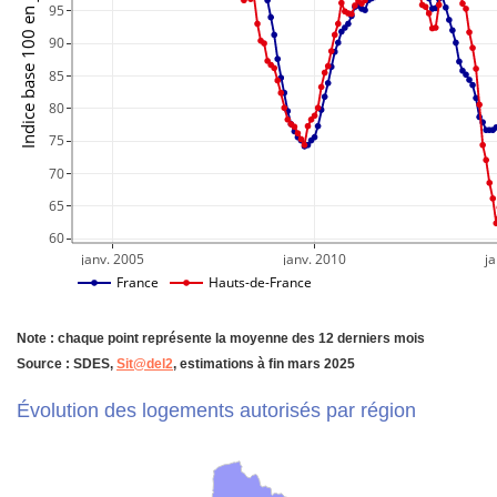
Indice base 100 en janvier 2005
95
90
85
80
75
70
65
60
janv. 2005
janv. 2010
ja
France
Hauts-de-France
Note : chaque point représente la moyenne des 12 derniers mois
Source : SDES,
Sit@del2
, estimations à fin mars 2025
Évolution des logements autorisés par région