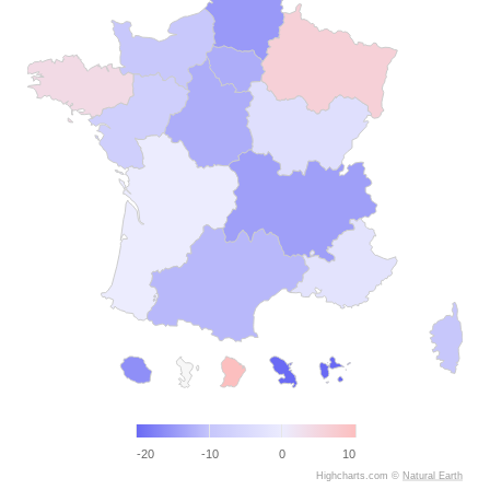
-20
-10
0
10
Highcharts.com ©
Natural Earth