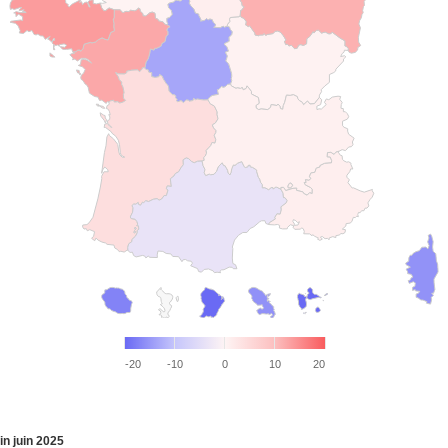
-20
-10
0
10
20
fin juin 2025