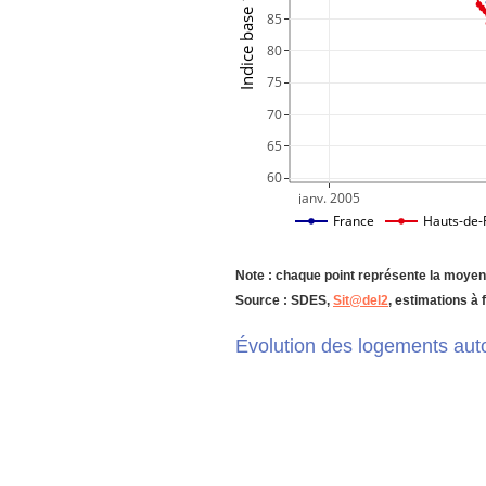
85
80
75
70
65
60
janv. 2005
France
Hauts-de-
Note : chaque point représente la moye
Source : SDES,
Sit@del2
, estimations à 
Évolution des logements auto