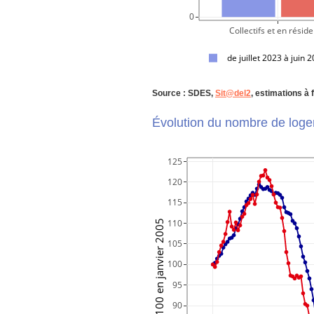
     0
Collectifs et en résid
de juillet 2023 à juin 
Source : SDES,
Sit@del2
, estimations à 
Évolution du nombre de loge
125
120
115
Indice base 100 en janvier 2005
110
105
100
95
90