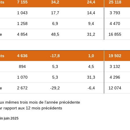
ts
7 155
34,2
24,4
25 118
1 043
17,7
14,4
3 793
1 258
6,9
9,4
4 470
ce
4 854
48,5
31,2
16 855
ts
4 636
-17,8
1,0
19 502
894
5,3
4,5
3 132
1 070
5,3
31,3
4 296
ce
2 672
-29,2
-6,4
12 074
 aux mêmes trois mois de l’année précédente
par rapport aux 12 mois précédents
fin juin 2025