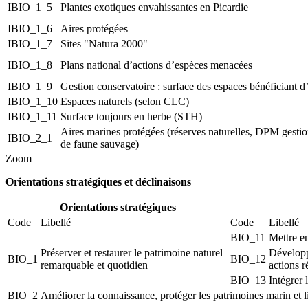
IBIO_1_5
Plantes exotiques envahissantes en Picardie
IBIO_1_6
Aires protégées
IBIO_1_7
Sites "Natura 2000"
IBIO_1_8
Plans national d’actions d’espèces menacées
IBIO_1_9
Gestion conservatoire : surface des espaces bénéficiant d’
IBIO_1_10
Espaces naturels (selon CLC)
IBIO_1_11
Surface toujours en herbe (STH)
Aires marines protégées (réserves naturelles, DPM gestio
IBIO_2_1
de faune sauvage)
Zoom
Orientations stratégiques et déclinaisons
Orientations stratégiques
Code
Libellé
Code
Libellé
BIO_11
Mettre e
Préserver et restaurer le patrimoine naturel
Développe
BIO_1
BIO_12
remarquable et quotidien
actions r
BIO_13
Intégrer 
BIO_2
Améliorer la connaissance, protéger les patrimoines marin et lit