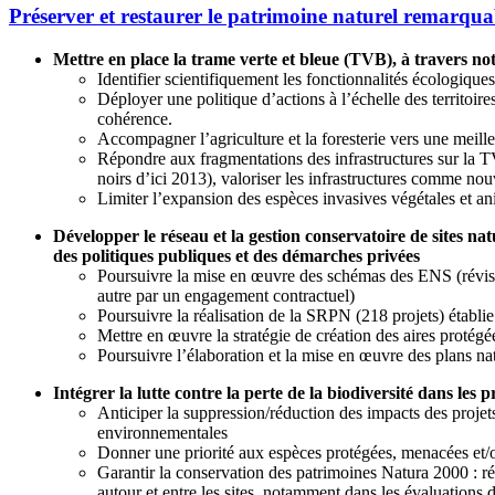
Préserver et restaurer le patrimoine naturel remarqua
Mettre en place la trame verte et bleue (TVB), à travers 
Identifier scientifiquement les fonctionnalités écologiques 
Déployer une politique d’actions à l’échelle des territoire
cohérence.
Accompagner l’agriculture et la foresterie vers une meille
Répondre aux fragmentations des infrastructures sur la TVB
noirs d’ici 2013), valoriser les infrastructures comme no
Limiter l’expansion des espèces invasives végétales et anim
Développer le réseau et la gestion conservatoire de sites n
des politiques publiques et des démarches privées
Poursuivre la mise en œuvre des schémas des ENS (révis
autre par un engagement contractuel)
Poursuivre la réalisation de la SRPN (218 projets) établie
Mettre en œuvre la stratégie de création des aires proté
Poursuivre l’élaboration et la mise en œuvre des plans n
Intégrer la lutte contre la perte de la biodiversité dans les
Anticiper la suppression/réduction des impacts des projet
environnementales
Donner une priorité aux espèces protégées, menacées et/ou
Garantir la conservation des patrimoines Natura 2000 : r
autour et entre les sites, notamment dans les évaluations 