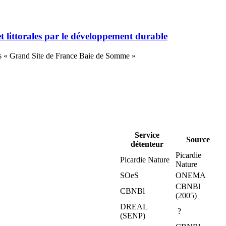
 et littorales par le développement durable
ons « Grand Site de France Baie de Somme »
Service
Source
détenteur
Picardie
Picardie Nature
Nature
SOeS
ONEMA
CBNBl
CBNBl
(2005)
DREAL
?
(SENP)