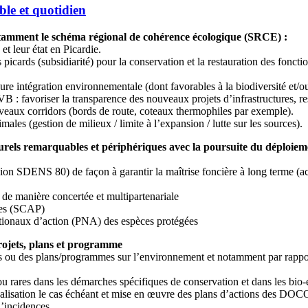
ble et quotidien
notamment le schéma régional de cohérence écologique (SRCE) :
et leur état en Picardie.
s picards (subsidiarité) pour la conservation et la restauration des foncti
ure intégration environnementale (dont favorables à la biodiversité et/o
 : favoriser la transparence des nouveaux projets d’infrastructures, resta
uveaux corridors (bords de route, coteaux thermophiles par exemple).
ales (gestion de milieux / limite à l’expansion / lutte sur les sources).
aturels remarquables et périphériques avec la poursuite du déploiem
ion SDENS 80) de façon à garantir la maîtrise foncière à long terme (
 de manière concertée et multipartenariale
gées (SCAP)
ationaux d’action (PNA) des espèces protégées
 projets, plans et programme
s ou des plans/programmes sur l’environnement et notamment par rapport 
 rares dans les démarches spécifiques de conservation et dans les bio-
éalisation le cas échéant et mise en œuvre des plans d’actions des DOC
d’incidences