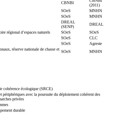
CBNBl
CBNBl
(2011)
SOeS
MNHN
SOeS
MNHN
DREAL
DREAL
(SENP)
oire régional d’espaces naturels
SOeS
SOeS
SOeS
CLC
SOeS
Agreste
onaux, réserve nationale de chasse et
SOeS
MNHN
l de cohérence écologique (SRCE)
 et périphériques avec la poursuite du déploiement cohérent des
marches privées
rammes
loppement durable