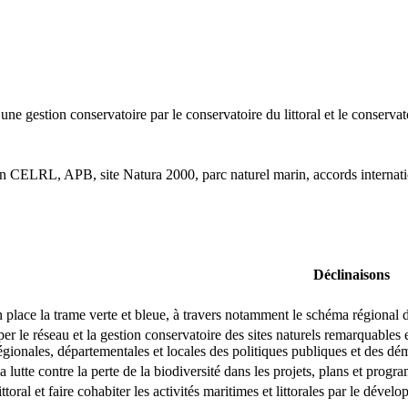
une gestion conservatoire par le conservatoire du littoral et le conservat
n CELRL, APB, site Natura 2000, parc naturel marin, accords internati
Déclinaisons
n place la trame verte et bleue, à travers notamment le schéma régiona
r le réseau et la gestion conservatoire des sites naturels remarquables
égionales, départementales et locales des politiques publiques et des dé
la lutte contre la perte de la biodiversité dans les projets, plans et prog
toral et faire cohabiter les activités maritimes et littorales par le déve