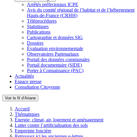
Arrêtés préfectoraux ICPE
Avis du comité régional de l’habitat et de l’hébergement
Hauts-de-France (CRHH)
Téléprocédures
Statistiques
Publications
Cartographie et données SIG
Dossiers
Évaluation environnementale
Observatoires Partenariaux
Portail des données communales
Portail documentaire (SIDE)
Porter à Connaissance (PAC)
Actualités
Espace presse
Consultation Citoyenne
Voir le fil d’Ariane
Accueil
Thématiques
Énergie, climat, air, logement et aménagement
Lutter contre l’artificialisation des sols
Empreinte foncière
Retrouvez ici les anciennes e-lettres