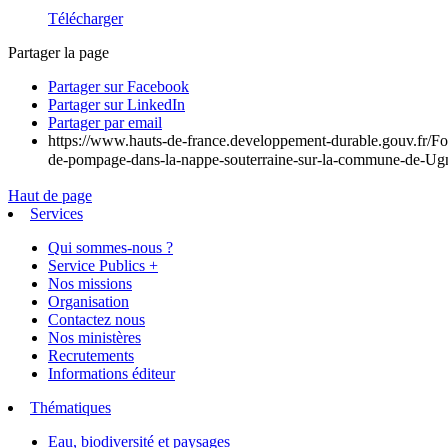
Télécharger
Partager la page
Partager sur Facebook
Partager sur LinkedIn
Partager par email
https://www.hauts-de-france.developpement-durable.gouv.fr/For
de-pompage-dans-la-nappe-souterraine-sur-la-commune-de-Ugn
Haut de page
Services
Qui sommes-nous ?
Service Publics +
Nos missions
Organisation
Contactez nous
Nos ministères
Recrutements
Informations éditeur
Thématiques
Eau, biodiversité et paysages