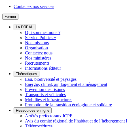
Contactez nos services
Fermer
La DREAL
Qui sommes-nous ?
Service Publics +
Nos missions
Organisation
Contactez nous
Nos ministères
Recrutements
Informations éditeur
Thématiques
Eau, biodiversité et paysages
Énergie, climat, air, logement et aménagement
Prévention des risques
Transports et véhicules
Mobilités et infrastructures
Promotion de la transition écologique et solidaire
Ressources en ligne
Arrêtés préfectoraux ICPE
Avis du comité régional de l’habitat et de l’hébergeme
Téléprocédures