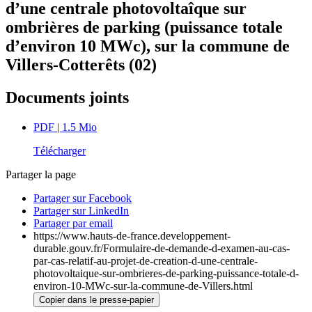
d’une centrale photovoltaîque sur
ombrières de parking (puissance totale
d’environ 10 MWc), sur la commune de
Villers-Cotterêts (02)
Documents joints
PDF
| 1.5 Mio
Télécharger
Partager la page
Partager sur Facebook
Partager sur LinkedIn
Partager par email
https://www.hauts-de-france.developpement-
durable.gouv.fr/Formulaire-de-demande-d-examen-au-cas-
par-cas-relatif-au-projet-de-creation-d-une-centrale-
photovoltaique-sur-ombrieres-de-parking-puissance-totale-d-
environ-10-MWc-sur-la-commune-de-Villers.html
Copier dans le presse-papier