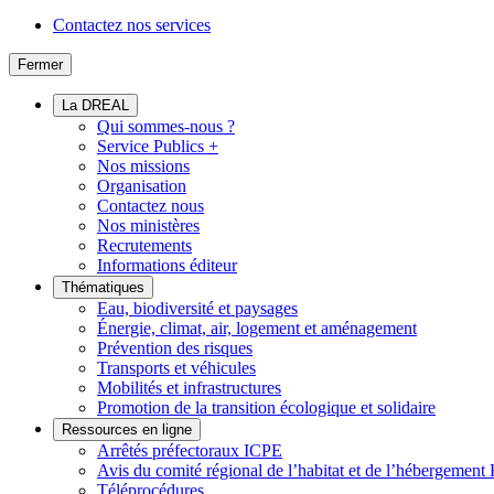
Contactez nos services
Fermer
La DREAL
Qui sommes-nous ?
Service Publics +
Nos missions
Organisation
Contactez nous
Nos ministères
Recrutements
Informations éditeur
Thématiques
Eau, biodiversité et paysages
Énergie, climat, air, logement et aménagement
Prévention des risques
Transports et véhicules
Mobilités et infrastructures
Promotion de la transition écologique et solidaire
Ressources en ligne
Arrêtés préfectoraux ICPE
Avis du comité régional de l’habitat et de l’hébergeme
Téléprocédures