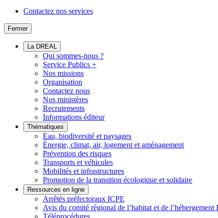
Contactez nos services
Fermer
La DREAL
Qui sommes-nous ?
Service Publics +
Nos missions
Organisation
Contactez nous
Nos ministères
Recrutements
Informations éditeur
Thématiques
Eau, biodiversité et paysages
Énergie, climat, air, logement et aménagement
Prévention des risques
Transports et véhicules
Mobilités et infrastructures
Promotion de la transition écologique et solidaire
Ressources en ligne
Arrêtés préfectoraux ICPE
Avis du comité régional de l’habitat et de l’hébergeme
Téléprocédures