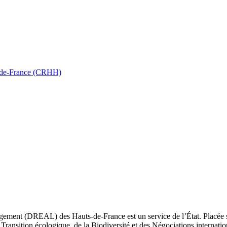
ts-de-France (CRHH)
ement (DREAL) des Hauts-de-France est un service de l’État. Placée sou
Transition écologique, de la Biodiversité et des Négociations internatio