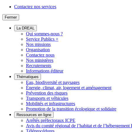
Contactez nos services
Fermer
La DREAL
Qui sommes-nous ?
Service Publics +
Nos missions
Organisation
Contactez nous
Nos ministères
Recrutements
Informations éditeur
Thématiques
Eau, biodiversité et paysages
Énergie, climat, air, logement et aménagement
Prévention des risques
Transports et véhicules
Mobilités et infrastructures
Promotion de la transition écologique et solidaire
Ressources en ligne
Arrêtés préfectoraux ICPE
Avis du comité régional de l’habitat et de l’hébergeme
Téléprocédures