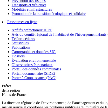
Prévention des risques
Transports et véhicules
Mobilités et infrastructures
Promotion de la transition écologique et solidaire
Ressources en ligne
Arrêtés préfectoraux ICPE
Avis du comité régional de l’habitat et de l’hébergement Hau
Téléprocédures
Statistiques
Publications
Cartographie et données SIG
Dossiers
Évaluation environnementale
Observatoires Partenariaux
Portail des données communales
Portail documentaire (SIDE)
Porter à Connaissance (PAC)
Préfet
de la région
Hauts-de-France
La direction régionale de l’environnement, de l’aménagement et du log
met en œuvre et coordonne les politiques publiques du ministère de la 