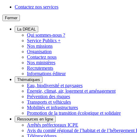
Contactez nos services
Fermer
La DREAL
Qui sommes-nous ?
Service Publics +
Nos missions
Organisation
Contactez nous
Nos ministères
Recrutements
Informations éditeur
Thématiques
Eau, biodiversité et paysages
Énergie, climat, air, logement et aménagement
Prévention des risques
Transports et véhicules
Mobilités et infrastructures
Promotion de la transition écologique et solidaire
Ressources en ligne
Arrêtés préfectoraux ICPE
Avis du comité régional de l’habitat et de l’hébergeme
Téléprocédures