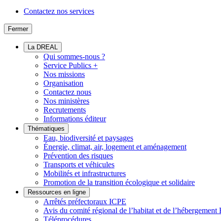
Contactez nos services
Fermer
La DREAL
Qui sommes-nous ?
Service Publics +
Nos missions
Organisation
Contactez nous
Nos ministères
Recrutements
Informations éditeur
Thématiques
Eau, biodiversité et paysages
Énergie, climat, air, logement et aménagement
Prévention des risques
Transports et véhicules
Mobilités et infrastructures
Promotion de la transition écologique et solidaire
Ressources en ligne
Arrêtés préfectoraux ICPE
Avis du comité régional de l’habitat et de l’hébergeme
Téléprocédures