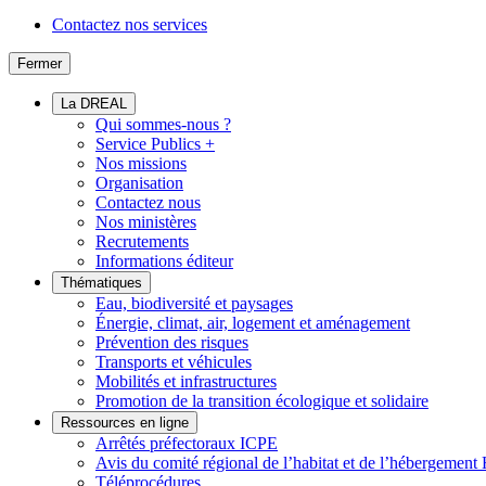
Contactez nos services
Fermer
La DREAL
Qui sommes-nous ?
Service Publics +
Nos missions
Organisation
Contactez nous
Nos ministères
Recrutements
Informations éditeur
Thématiques
Eau, biodiversité et paysages
Énergie, climat, air, logement et aménagement
Prévention des risques
Transports et véhicules
Mobilités et infrastructures
Promotion de la transition écologique et solidaire
Ressources en ligne
Arrêtés préfectoraux ICPE
Avis du comité régional de l’habitat et de l’hébergeme
Téléprocédures