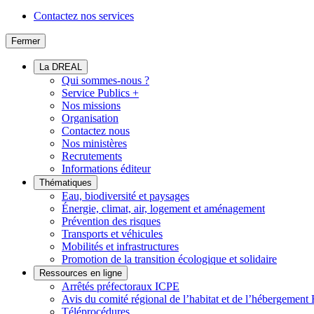
Contactez nos services
Fermer
La DREAL
Qui sommes-nous ?
Service Publics +
Nos missions
Organisation
Contactez nous
Nos ministères
Recrutements
Informations éditeur
Thématiques
Eau, biodiversité et paysages
Énergie, climat, air, logement et aménagement
Prévention des risques
Transports et véhicules
Mobilités et infrastructures
Promotion de la transition écologique et solidaire
Ressources en ligne
Arrêtés préfectoraux ICPE
Avis du comité régional de l’habitat et de l’hébergeme
Téléprocédures