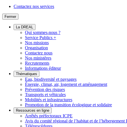
Contactez nos services
Fermer
La DREAL
Qui sommes-nous ?
Service Publics +
Nos missions
Organisation
Contactez nous
Nos ministères
Recrutements
Informations éditeur
Thématiques
Eau, biodiversité et paysages
Énergie, climat, air, logement et aménagement
Prévention des risques
Transports et véhicules
Mobilités et infrastructures
Promotion de la transition écologique et solidaire
Ressources en ligne
Arrêtés préfectoraux ICPE
Avis du comité régional de l’habitat et de l’hébergeme
Téléprocédures