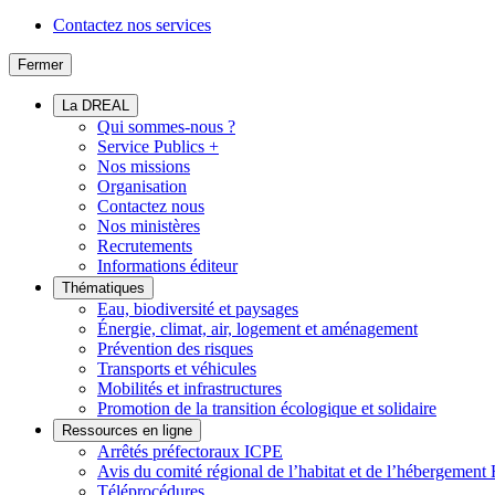
Contactez nos services
Fermer
La DREAL
Qui sommes-nous ?
Service Publics +
Nos missions
Organisation
Contactez nous
Nos ministères
Recrutements
Informations éditeur
Thématiques
Eau, biodiversité et paysages
Énergie, climat, air, logement et aménagement
Prévention des risques
Transports et véhicules
Mobilités et infrastructures
Promotion de la transition écologique et solidaire
Ressources en ligne
Arrêtés préfectoraux ICPE
Avis du comité régional de l’habitat et de l’hébergeme
Téléprocédures