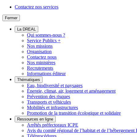
Contactez nos services
Fermer
La DREAL
Qui sommes-nous ?
Service Publics +
Nos missions
Organisation
Contactez nous
Nos ministères
Recrutements
Informations éditeur
Thématiques
Eau, biodiversité et paysages
Énergie, climat, air, logement et aménagement
Prévention des risques
Transports et véhicules
Mobilités et infrastructures
Promotion de la transition écologique et solidaire
Ressources en ligne
Arrêtés préfectoraux ICPE
Avis du comité régional de l’habitat et de l’hébergeme
Téléprocédures