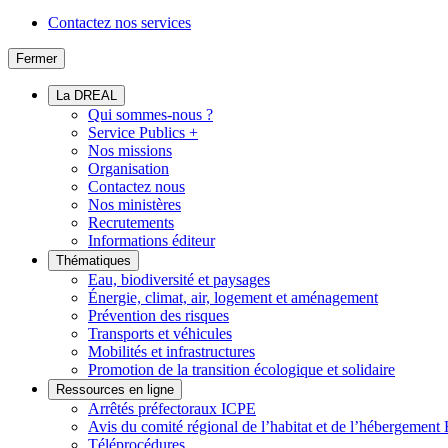
Contactez nos services
Fermer
La DREAL
Qui sommes-nous ?
Service Publics +
Nos missions
Organisation
Contactez nous
Nos ministères
Recrutements
Informations éditeur
Thématiques
Eau, biodiversité et paysages
Énergie, climat, air, logement et aménagement
Prévention des risques
Transports et véhicules
Mobilités et infrastructures
Promotion de la transition écologique et solidaire
Ressources en ligne
Arrêtés préfectoraux ICPE
Avis du comité régional de l’habitat et de l’hébergeme
Téléprocédures