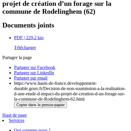
projet de création d’un forage sur la
commune de Rodelinghem (62)
Documents joints
PDF
| 229.2 kio
Télécharger
Partager la page
Partager sur Facebook
Partager sur LinkedIn
Partager par email
https://www.hauts-de-france.developpement-
durable.gouv.fr/Decision-de-non-soumission-a-la-realisation-
d-une-etude-d-impact-du-projet-de-creation-d-un-forage-sur-
la-commune-de-Rodelinghem-62.html
Copier dans le presse-papier
Haut de page
Services
Qui sommes-nous ?