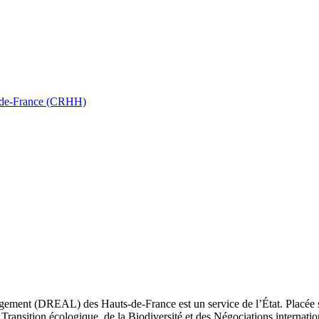
ts-de-France (CRHH)
ement (DREAL) des Hauts-de-France est un service de l’État. Placée sou
Transition écologique, de la Biodiversité et des Négociations internatio