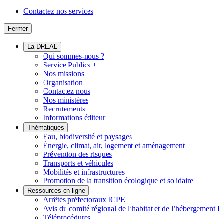
Contactez nos services
Fermer
La DREAL
Qui sommes-nous ?
Service Publics +
Nos missions
Organisation
Contactez nous
Nos ministères
Recrutements
Informations éditeur
Thématiques
Eau, biodiversité et paysages
Énergie, climat, air, logement et aménagement
Prévention des risques
Transports et véhicules
Mobilités et infrastructures
Promotion de la transition écologique et solidaire
Ressources en ligne
Arrêtés préfectoraux ICPE
Avis du comité régional de l’habitat et de l’hébergeme
Téléprocédures