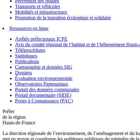
Prévention des risques
Transports et véhicules
Mobilités et infrastructures
Promotion de la transition écologique et solidaire
Ressources en ligne
Arrêtés préfectoraux ICPE
Avis du comité régional de l’habitat et de l’hébergement Hau
Téléprocédures
Statistiques
Publications
Cartographie et données SIG
Dossiers
Évaluation environnementale
Observatoires Partenariaux
Portail des données communales
Portail documentaire (SIDE)
Porter à Connaissance (PAC)
Préfet
de la région
Hauts-de-France
La direction régionale de l’environnement, de l’aménagement et du log
met en œuvre et coordonne les politiques publiques du ministère de la 