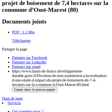
projet de boisement de 7,4 hectares sur la
commune d’Oust-Marest (80)
Documents joints
PDF
| 1.3 Mio
Télécharger
Partager la page
Partager sur Facebook
Partager sur LinkedIn
Partager par email
https://www.hauts-de-france.developpement-
durable.gouv.fr/Decision-de-non-soumission-a-la-realisation-
d-une-etude-d-impact-du-projet-de-boisement-de-7-4-
hectares-sur-la-commune-d-Oust-Marest-80.html
Copier dans le presse-papier
Haut de page
Services
Qui sommes-nous ?