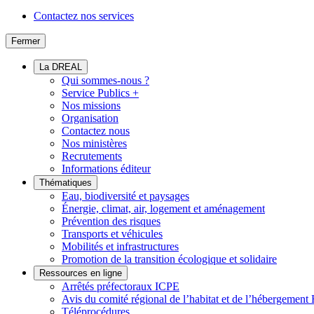
Contactez nos services
Fermer
La DREAL
Qui sommes-nous ?
Service Publics +
Nos missions
Organisation
Contactez nous
Nos ministères
Recrutements
Informations éditeur
Thématiques
Eau, biodiversité et paysages
Énergie, climat, air, logement et aménagement
Prévention des risques
Transports et véhicules
Mobilités et infrastructures
Promotion de la transition écologique et solidaire
Ressources en ligne
Arrêtés préfectoraux ICPE
Avis du comité régional de l’habitat et de l’hébergeme
Téléprocédures