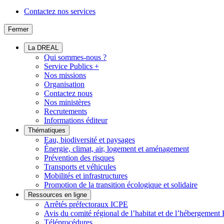
Contactez nos services
Fermer
La DREAL
Qui sommes-nous ?
Service Publics +
Nos missions
Organisation
Contactez nous
Nos ministères
Recrutements
Informations éditeur
Thématiques
Eau, biodiversité et paysages
Énergie, climat, air, logement et aménagement
Prévention des risques
Transports et véhicules
Mobilités et infrastructures
Promotion de la transition écologique et solidaire
Ressources en ligne
Arrêtés préfectoraux ICPE
Avis du comité régional de l’habitat et de l’hébergeme
Téléprocédures