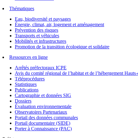
Thématiques
Eau, biodiversité et paysages
Énergie, climat, air, logement et aménagement
Prévention des risques
Transports et véhicules
Mobilités et infrastructures
Promotion de la transition écologique et solidaire
Ressources en ligne
Arrêtés préfectoraux ICPE
Avis du comité régional de l’habitat et de l’hébergement Hau
Téléprocédures
Statistiques
Publications
Cartographie et données SIG
Dossiers
Évaluation environnementale
Observatoires Partenariaux
Portail des données communales
Portail documentaire (SIDE)
Porter à Connaissance (PAC)