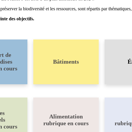
 préserver la biodiversité et les ressources, sont répartis par thématique
nte des objectifs.
rt de
dises
Bâtiments
É
n cours
es
Alimentation
ls
rubrique en cours
rubriq
n cours