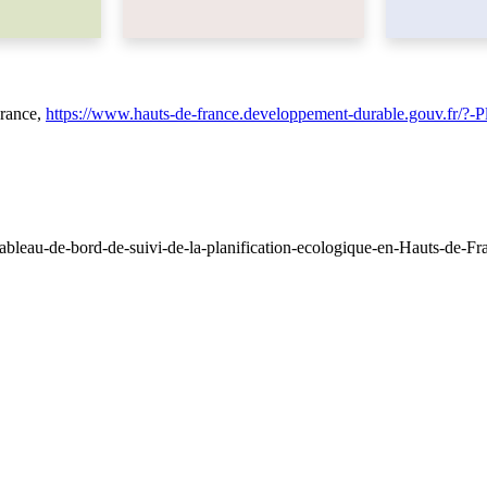
France,
https://www.hauts-de-france.developpement-durable.gouv.fr/?-Pl
bleau-de-bord-de-suivi-de-la-planification-ecologique-en-Hauts-de-Fr