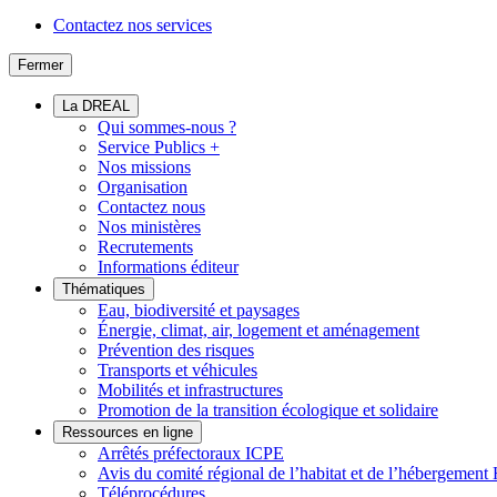
Contactez nos services
Fermer
La DREAL
Qui sommes-nous ?
Service Publics +
Nos missions
Organisation
Contactez nous
Nos ministères
Recrutements
Informations éditeur
Thématiques
Eau, biodiversité et paysages
Énergie, climat, air, logement et aménagement
Prévention des risques
Transports et véhicules
Mobilités et infrastructures
Promotion de la transition écologique et solidaire
Ressources en ligne
Arrêtés préfectoraux ICPE
Avis du comité régional de l’habitat et de l’hébergeme
Téléprocédures