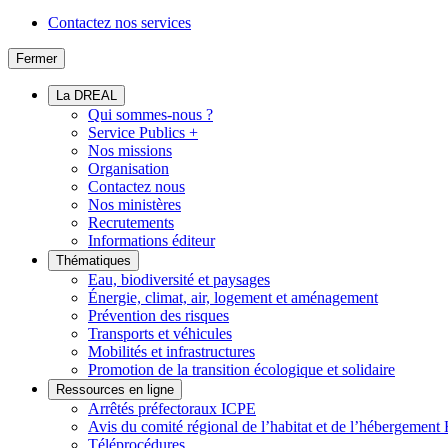
Contactez nos services
Fermer
La DREAL
Qui sommes-nous ?
Service Publics +
Nos missions
Organisation
Contactez nous
Nos ministères
Recrutements
Informations éditeur
Thématiques
Eau, biodiversité et paysages
Énergie, climat, air, logement et aménagement
Prévention des risques
Transports et véhicules
Mobilités et infrastructures
Promotion de la transition écologique et solidaire
Ressources en ligne
Arrêtés préfectoraux ICPE
Avis du comité régional de l’habitat et de l’hébergeme
Téléprocédures