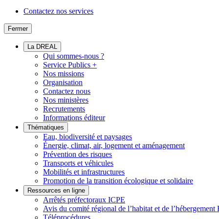
Contactez nos services
Fermer
La DREAL
Qui sommes-nous ?
Service Publics +
Nos missions
Organisation
Contactez nous
Nos ministères
Recrutements
Informations éditeur
Thématiques
Eau, biodiversité et paysages
Énergie, climat, air, logement et aménagement
Prévention des risques
Transports et véhicules
Mobilités et infrastructures
Promotion de la transition écologique et solidaire
Ressources en ligne
Arrêtés préfectoraux ICPE
Avis du comité régional de l’habitat et de l’hébergeme
Téléprocédures