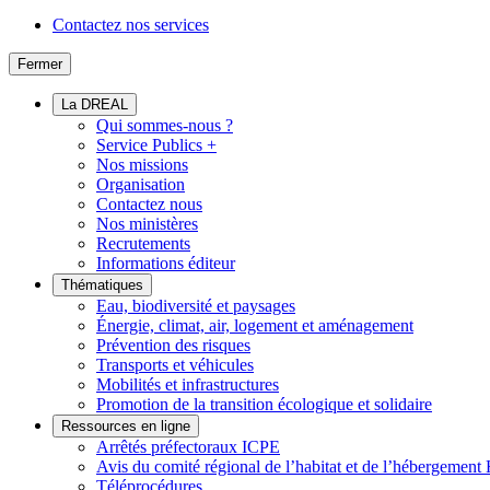
Contactez nos services
Fermer
La DREAL
Qui sommes-nous ?
Service Publics +
Nos missions
Organisation
Contactez nous
Nos ministères
Recrutements
Informations éditeur
Thématiques
Eau, biodiversité et paysages
Énergie, climat, air, logement et aménagement
Prévention des risques
Transports et véhicules
Mobilités et infrastructures
Promotion de la transition écologique et solidaire
Ressources en ligne
Arrêtés préfectoraux ICPE
Avis du comité régional de l’habitat et de l’hébergeme
Téléprocédures