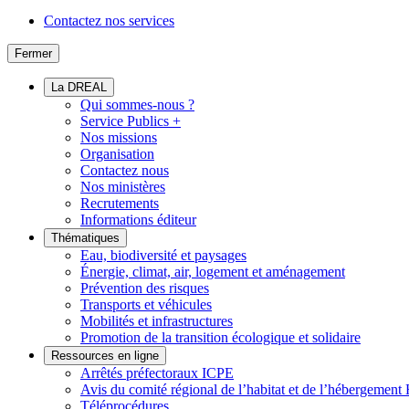
Contactez nos services
Fermer
La DREAL
Qui sommes-nous ?
Service Publics +
Nos missions
Organisation
Contactez nous
Nos ministères
Recrutements
Informations éditeur
Thématiques
Eau, biodiversité et paysages
Énergie, climat, air, logement et aménagement
Prévention des risques
Transports et véhicules
Mobilités et infrastructures
Promotion de la transition écologique et solidaire
Ressources en ligne
Arrêtés préfectoraux ICPE
Avis du comité régional de l’habitat et de l’hébergeme
Téléprocédures