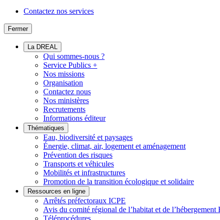
Contactez nos services
Fermer
La DREAL
Qui sommes-nous ?
Service Publics +
Nos missions
Organisation
Contactez nous
Nos ministères
Recrutements
Informations éditeur
Thématiques
Eau, biodiversité et paysages
Énergie, climat, air, logement et aménagement
Prévention des risques
Transports et véhicules
Mobilités et infrastructures
Promotion de la transition écologique et solidaire
Ressources en ligne
Arrêtés préfectoraux ICPE
Avis du comité régional de l’habitat et de l’hébergeme
Téléprocédures