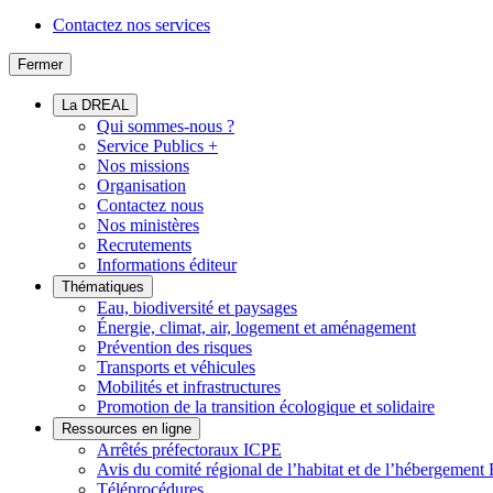
Contactez nos services
Fermer
La DREAL
Qui sommes-nous ?
Service Publics +
Nos missions
Organisation
Contactez nous
Nos ministères
Recrutements
Informations éditeur
Thématiques
Eau, biodiversité et paysages
Énergie, climat, air, logement et aménagement
Prévention des risques
Transports et véhicules
Mobilités et infrastructures
Promotion de la transition écologique et solidaire
Ressources en ligne
Arrêtés préfectoraux ICPE
Avis du comité régional de l’habitat et de l’hébergeme
Téléprocédures