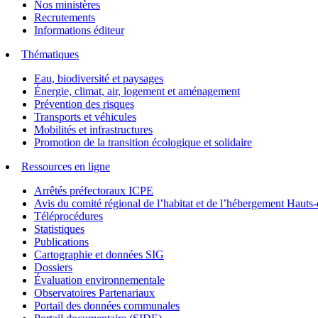
Nos ministères
Recrutements
Informations éditeur
Thématiques
Eau, biodiversité et paysages
Énergie, climat, air, logement et aménagement
Prévention des risques
Transports et véhicules
Mobilités et infrastructures
Promotion de la transition écologique et solidaire
Ressources en ligne
Arrêtés préfectoraux ICPE
Avis du comité régional de l’habitat et de l’hébergement Hau
Téléprocédures
Statistiques
Publications
Cartographie et données SIG
Dossiers
Évaluation environnementale
Observatoires Partenariaux
Portail des données communales