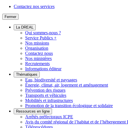
Contactez nos services
Fermer
La DREAL
Qui sommes-nous ?
Service Publics +
Nos missions
Organisation
Contactez nous
Nos ministères
Recrutements
Informations éditeur
Thématiques
Eau, biodiversité et paysages
Énergie, climat, air, logement et aménagement
Prévention des risques
Transports et véhicules
Mobilités et infrastructures
Promotion de la transition écologique et solidaire
Ressources en ligne
Arrêtés préfectoraux ICPE
Avis du comité régional de l’habitat et de l’hébergeme
Téléprocédures