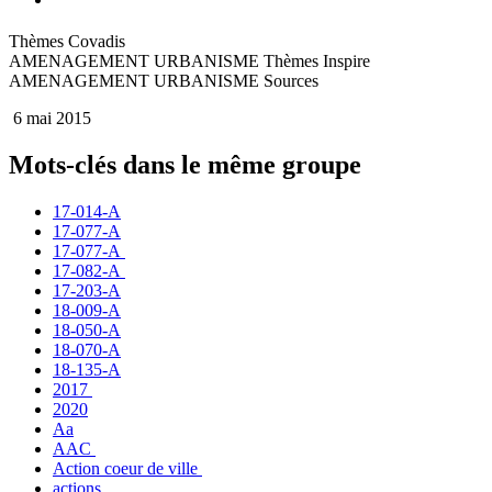
Thèmes Covadis
AMENAGEMENT URBANISME Thèmes Inspire
AMENAGEMENT URBANISME Sources
6 mai 2015
Mots-clés dans le même groupe
17-014-A
17-077-A
17-077-A
17-082-A
17-203-A
18-009-A
18-050-A
18-070-A
18-135-A
2017
2020
Aa
AAC
Action coeur de ville
actions