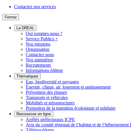
Contactez nos services
Fermer
La DREAL
Qui sommes-nous ?
Service Publics +
Nos missions
Organisation
Contactez nous
Nos ministères
Recrutements
Informations éditeur
Thématiques
Eau, biodiversité et paysages
Énergie, climat, air, logement et aménagement
Prévention des risques
Transports et véhicules
Mobilités et infrastructures
Promotion de la transition écologique et solidaire
Ressources en ligne
Arrêtés préfectoraux ICPE
Avis du comité régional de l’habitat et de l’hébergeme
Téléprocédures