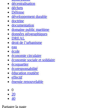
décentralisation
déchets
Défense
développement durable
doctrine
documentation
domaine public maritime
données géographiques
DREAL
droit de l’urbanisme
eau
école
économie circulaire
économie sociale et solidaire
écoquartier
écoresponsabilité
éducation routière
effectif
énergie renouvelable
0
20
40
Partager la page