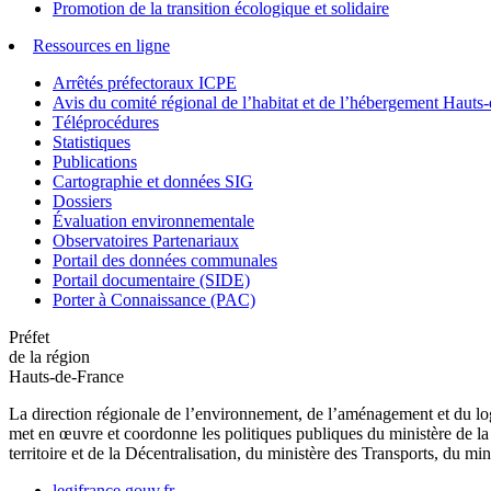
Promotion de la transition écologique et solidaire
Ressources en ligne
Arrêtés préfectoraux ICPE
Avis du comité régional de l’habitat et de l’hébergement Hau
Téléprocédures
Statistiques
Publications
Cartographie et données SIG
Dossiers
Évaluation environnementale
Observatoires Partenariaux
Portail des données communales
Portail documentaire (SIDE)
Porter à Connaissance (PAC)
Préfet
de la région
Hauts-de-France
La direction régionale de l’environnement, de l’aménagement et du log
met en œuvre et coordonne les politiques publiques du ministère de la 
territoire et de la Décentralisation, du ministère des Transports, du mi
legifrance.gouv.fr